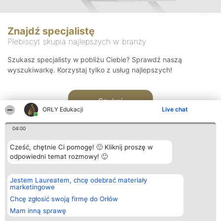
Znajdź specjalistę
Plebiscyt skupia najlepszych w branży
Szukasz specjalisty w pobliżu Ciebie? Sprawdź naszą
wyszukiwarkę. Korzystaj tylko z usług najlepszych!
Szukaj
ORŁY Edukacji
Live chat
04:00
Cześć, chętnie Ci pomogę! 🙂 Kliknij proszę w
odpowiedni temat rozmowy! 🙂
Organizator plebiscytu
Plebiscyt
Kontakt
Jestem Laureatem, chcę odebrać materiały
Bright Side Solutions sp. z o.
Laureaci
Kontakt
marketingowe
o. sp. k.
Lista
ul. Ruska 22
wszystkich
Chcę zgłosić swoją firmę do Orłów
Wrocław 50-079
Laureatów
Mam inną sprawę
KRS 0000749100 | Regon
Zasady
381313360 | NIP 8943132676
Regulamin