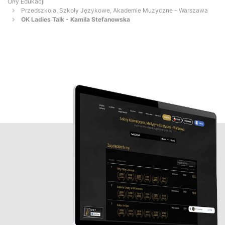
Orły Edukacji
Przedszkola, Szkoły Językowe, Akademie Muzyczne - Warszawa
OK Ladies Talk - Kamila Stefanowska