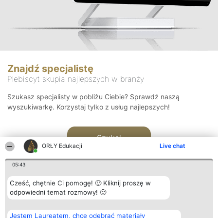
Znajdź specjalistę
Plebiscyt skupia najlepszych w branży
Szukasz specjalisty w pobliżu Ciebie? Sprawdź naszą
wyszukiwarkę. Korzystaj tylko z usług najlepszych!
Szukaj
ORŁY Edukacji
Live chat
05:43
Cześć, chętnie Ci pomogę! 🙂 Kliknij proszę w
odpowiedni temat rozmowy! 🙂
Organizator plebiscytu
Plebiscyt
Kontakt
Jestem Laureatem, chcę odebrać materiały
Bright Side Solutions sp. z o.
Laureaci
Kontakt