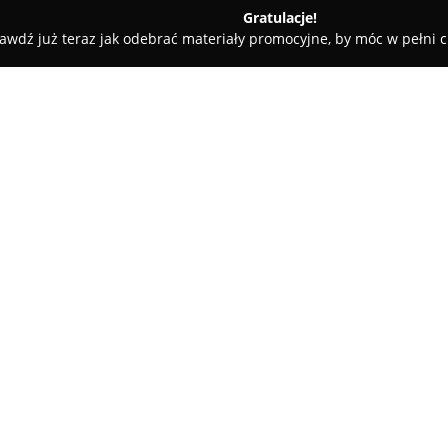
Gratulacje!
awdź już teraz jak odebrać materiały promocyjne, by móc w pełni c
ademie Muzyczne - Warszawa
We Draw - Art School
O firmie:
Szkoła rysunku
WeDraw
zlokal
przestrzeń skierowana do osób
sztuki. Placówka oferuje zajęc
dorosłym, stawiając nacisk na 
kreatywności każdego uczestni
Szkoła wyróżnia się pracą w n
grupach, co pozwala nauczyci
uczniowi. Kadrę pedagogiczną 
artyści, posiadający wykształc