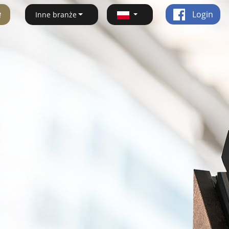
ę
Login
Inne branże