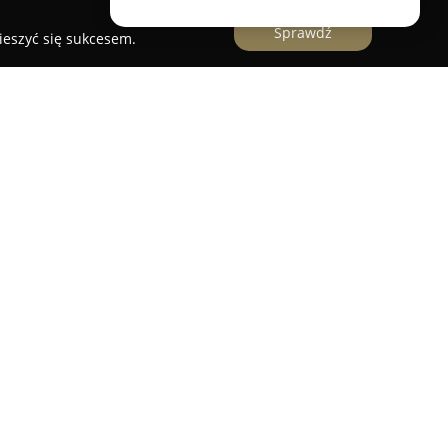
Sprawdź
ieszyć się sukcesem.
izowana w Warszawie przy ulicy Grójeckiej 194 to
 chcących rozwijać swoje zdolności w dziedzinie
ia dedykowane zarówno młodzieży od 12 lat, jak i
indywidualizację procesu nauczania oraz rozwój
ka.
iewielkich, maksymalnie dwunastoosobowych
elom poświęcić odpowiednią uwagę każdemu
szkoły artystycznej stanowią doświadczeni
enie kierunkowe oraz praktykę dydaktyczną