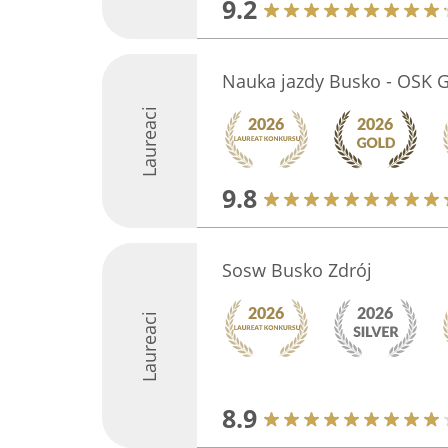
9.2
Nauka jazdy Busko - OSK 
Laureaci
9.8
Sosw Busko Zdrój
Laureaci
8.9