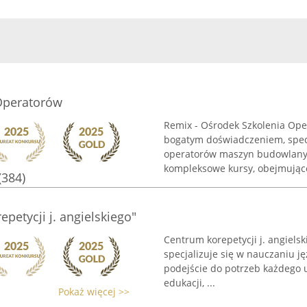
Operatorów
Remix - Ośrodek Szkolenia Op
bogatym doświadczeniem, specj
operatorów maszyn budowlanyc
kompleksowe kursy, obejmujące
(384)
petycji j. angielskiego"
Centrum korepetycji j. angiel
specjalizuje się w nauczaniu j
podejście do potrzeb każdego 
edukacji, ...
Pokaż więcej >>