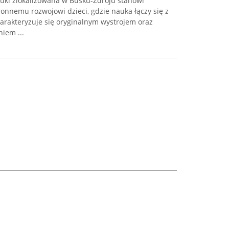
uki zlokalizowana w Busku-Zdroju stanowi
nnemu rozwojowi dzieci, gdzie nauka łączy się z
arakteryzuje się oryginalnym wystrojem oraz
iem ...