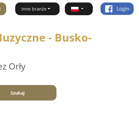
ę
Login
Inne branże
uzyczne - Busko-
ez Orły
Szukaj