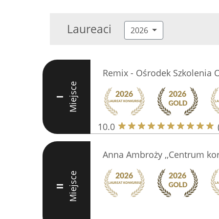
Laureaci
2026
Remix - Ośrodek Szkolenia 
Miejsce
I
10.0
Anna Ambroży ,,Centrum kore
Miejsce
II