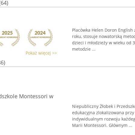
(64)
Placówka Helen Doron English 
roku, stosuje nowatorską meto
dzieci i młodzieży w wieku od 
metodzie ...
Pokaż więcej >>
86)
edszkole Montessori w
Niepubliczny Żłobek i Przedsz
edukacyjna zlokalizowana przy 
indywidualnym rozwoju każdego
Marii Montessori. Głównym ...