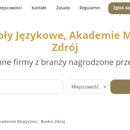
iejscowości
Kontakt
Zasady
Regulamin
Zgłoś si
koły Językowe, Akademie M
Zdrój
nne firmy z branży nagrodzone prz
Akademie Muzyczne - Busko-Zdrój