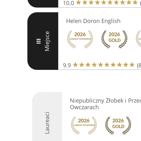
10.0
Helen Doron English
Miejsce
III
9.9
(
Niepubliczny Żłobek i Prz
Owczarach
Laureaci