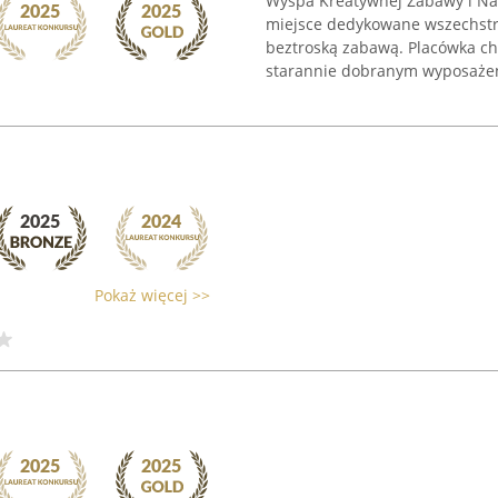
Wyspa Kreatywnej Zabawy i Na
miejsce dedykowane wszechstro
beztroską zabawą. Placówka ch
starannie dobranym wyposażen
Pokaż więcej >>