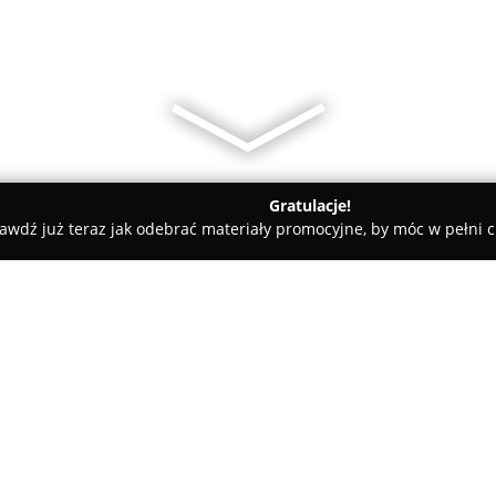
Gratulacje!
awdź już teraz jak odebrać materiały promocyjne, by móc w pełni c
ademie Muzyczne - Busko-Zdrój
Niepubliczny Żłobek i Przedszk
Montessori w
O firmie:
Niepubliczny Żłobek i Przeds
edukacyjna zlokalizowana przy 