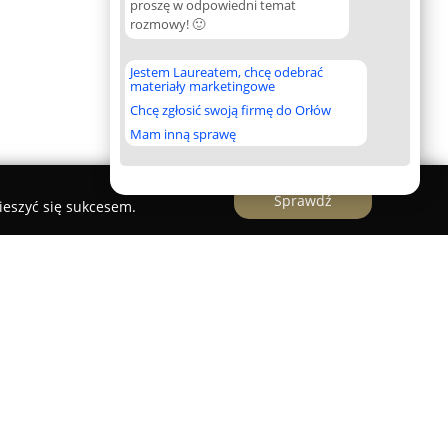
proszę w odpowiedni temat
rozmowy! 🙂
Jestem Laureatem, chcę odebrać
materiały marketingowe
Chcę zgłosić swoją firmę do Orłów
Mam inną sprawę
Sprawdź
ieszyć się sukcesem.
ole Montessori w Owczarach
zkole Montessori w Owczarach
to placówka
ulicy Dębowej w Owczarach, która skupia się na