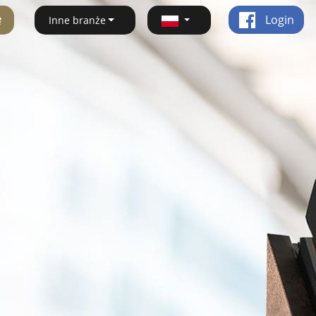
ę
Login
Inne branże