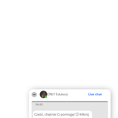
ORŁY Edukacji
Live chat
04:43
Cześć, chętnie Ci pomogę! 🙂 Kliknij