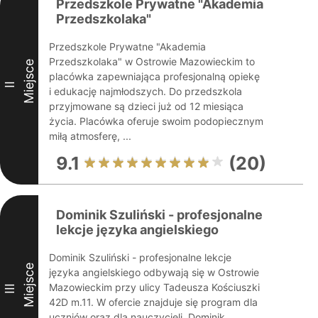
Przedszkole Prywatne "Akademia
Przedszkolaka"
Przedszkole Prywatne "Akademia
Przedszkolaka" w Ostrowie Mazowieckim to
Miejsce
placówka zapewniająca profesjonalną opiekę
II
i edukację najmłodszych. Do przedszkola
przyjmowane są dzieci już od 12 miesiąca
życia. Placówka oferuje swoim podopiecznym
miłą atmosferę, ...
9.1
(20)
Dominik Szuliński - profesjonalne
lekcje języka angielskiego
Dominik Szuliński - profesjonalne lekcje
Miejsce
języka angielskiego odbywają się w Ostrowie
Mazowieckim przy ulicy Tadeusza Kościuszki
III
42D m.11. W ofercie znajduje się program dla
uczniów oraz dla nauczycieli. Dominik