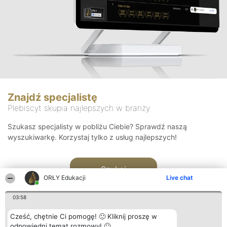
Znajdź specjalistę
Plebiscyt skupia najlepszych w branży
Szukasz specjalisty w pobliżu Ciebie? Sprawdź naszą
wyszukiwarkę. Korzystaj tylko z usług najlepszych!
Szukaj
ORŁY Edukacji
Live chat
03:58
Cześć, chętnie Ci pomogę! 🙂 Kliknij proszę w
odpowiedni temat rozmowy! 🙂