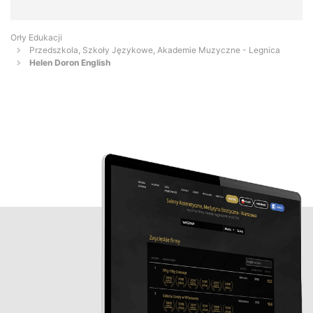
Orły Edukacji
Przedszkola, Szkoły Językowe, Akademie Muzyczne - Legnica
Helen Doron English