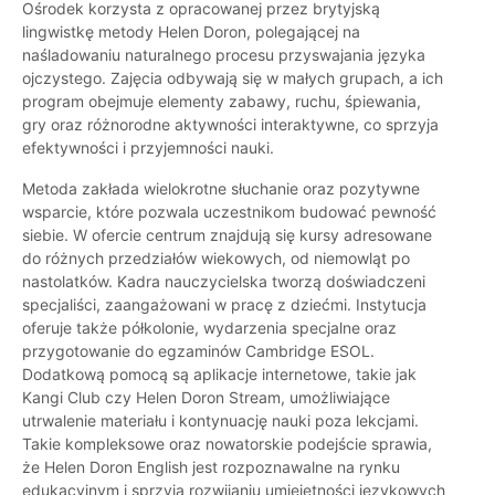
Ośrodek korzysta z opracowanej przez brytyjską
lingwistkę metody Helen Doron, polegającej na
naśladowaniu naturalnego procesu przyswajania języka
ojczystego. Zajęcia odbywają się w małych grupach, a ich
program obejmuje elementy zabawy, ruchu, śpiewania,
gry oraz różnorodne aktywności interaktywne, co sprzyja
efektywności i przyjemności nauki.
Metoda zakłada wielokrotne słuchanie oraz pozytywne
wsparcie, które pozwala uczestnikom budować pewność
siebie. W ofercie centrum znajdują się kursy adresowane
do różnych przedziałów wiekowych, od niemowląt po
nastolatków. Kadra nauczycielska tworzą doświadczeni
specjaliści, zaangażowani w pracę z dziećmi. Instytucja
oferuje także półkolonie, wydarzenia specjalne oraz
przygotowanie do egzaminów Cambridge ESOL.
Dodatkową pomocą są aplikacje internetowe, takie jak
Kangi Club czy Helen Doron Stream, umożliwiające
utrwalenie materiału i kontynuację nauki poza lekcjami.
Takie kompleksowe oraz nowatorskie podejście sprawia,
że Helen Doron English jest rozpoznawalne na rynku
edukacyjnym i sprzyja rozwijaniu umiejętności językowych