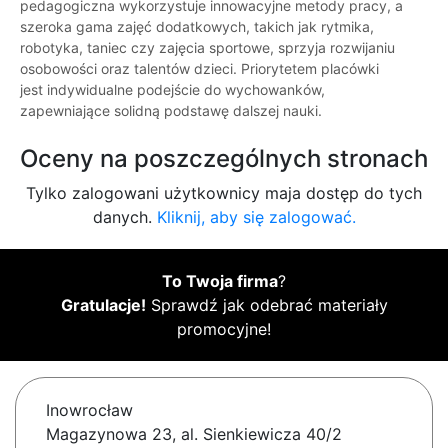
pedagogiczna wykorzystuje innowacyjne metody pracy, a
szeroka gama zajęć dodatkowych, takich jak rytmika,
robotyka, taniec czy zajęcia sportowe, sprzyja rozwijaniu
osobowości oraz talentów dzieci. Priorytetem placówki
jest indywidualne podejście do wychowanków,
zapewniające solidną podstawę dalszej nauki.
Oceny na poszczególnych stronach
Tylko zalogowani użytkownicy maja dostęp do tych
danych.
Kliknij, aby się zalogować.
To Twoja firma
?
Gratulacje!
Sprawdź jak odebrać materiały
promocyjne!
Inowrocław
Magazynowa 23, al. Sienkiewicza 40/2