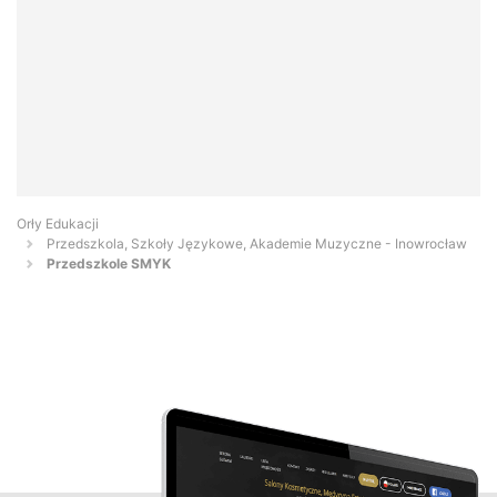
Orły Edukacji
Przedszkola, Szkoły Językowe, Akademie Muzyczne - Inowrocław
Przedszkole SMYK