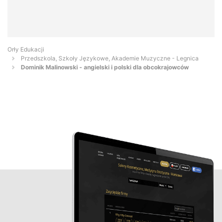
Orły Edukacji
Przedszkola, Szkoły Językowe, Akademie Muzyczne - Legnica
Dominik Malinowski - angielski i polski dla obcokrajowców