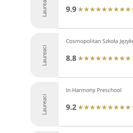
Laureaci
9.9
Cosmopolitan Szkoła Języ
Laureaci
8.8
In Harmony Preschool
Laureaci
9.2