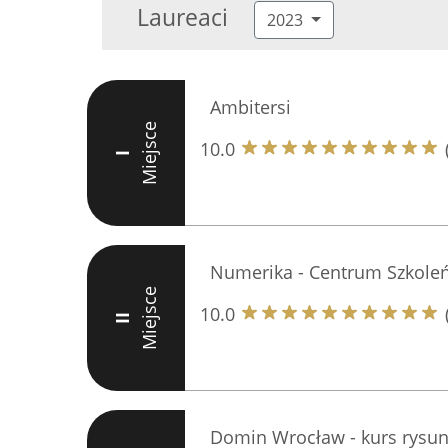
Laureaci
2023
Ambitersi
Miejsce
10.0
I
Numerika - Centrum Szkoleń
Miejsce
10.0
II
Domin Wrocław - kurs rysun