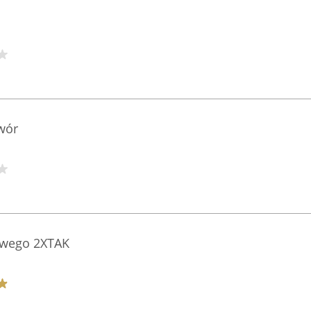
wór
owego 2XTAK