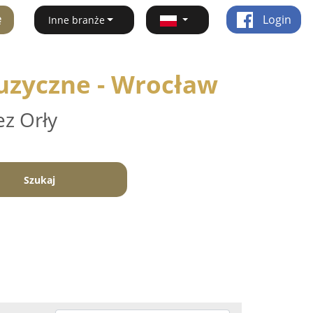
ę
Login
Inne branże
uzyczne - Wrocław
ez Orły
Szukaj