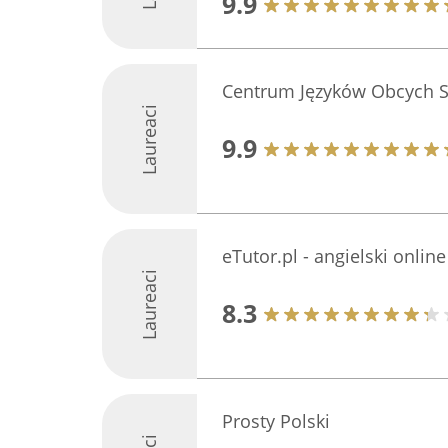
9.9
Centrum Języków Obcych Sa
Laureaci
9.9
eTutor.pl - angielski online
Laureaci
8.3
Prosty Polski