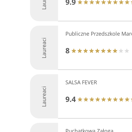
9.9
Publiczne Przedszkole Mar
Laureaci
8
SALSA FEVER
Laureaci
9.4
Puchatkowa Załoga